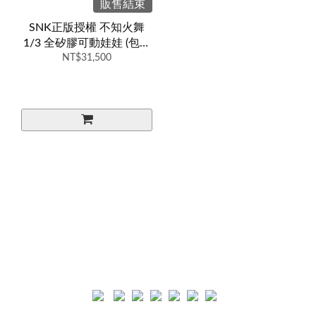
販售結束
SNK正版授權 不知火舞
1/3 全矽膠可動娃娃 (包含
所有圖片配件)
NT$31,500