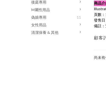
後庭專用
商品介
Illust
M屬性用品
頁數：1
偽娘專用
11
發售日：
女性用品
備註：
清潔保養 & 其他
顧客
尚未有