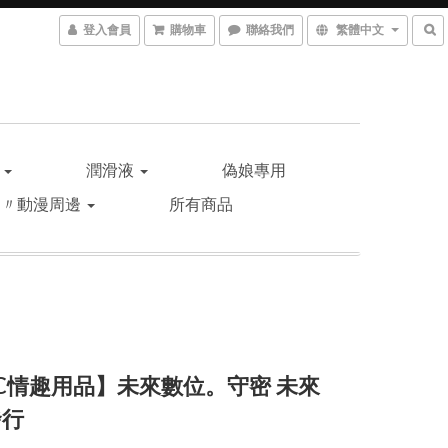
登入會員
購物車
聯絡我們
繁體中文
品
潤滑液
偽娘專用
遊〃動漫周邊
所有商品
C情趣用品】未來數位。守密 未來
發行