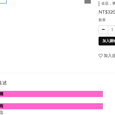
全店，單
NT$32
數量
加入購
加入
描述
稱
商
位