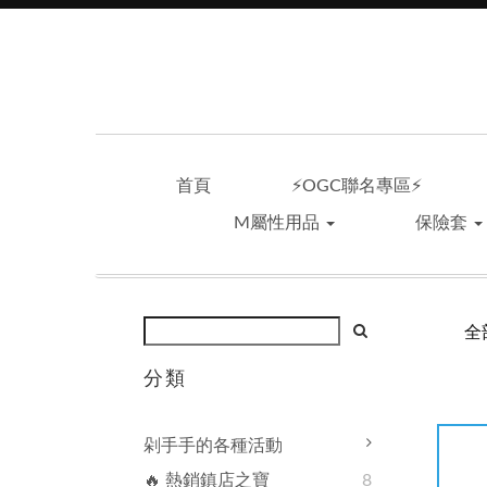
首頁
⚡OGC聯名專區⚡
M屬性用品
保險套
全
分類
剁手手的各種活動
🔥 熱銷鎮店之寶
8