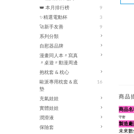
👑 本月排行榜
9
✨精選電動杯
3
🚀新手友善
9
系列分類
自慰器品牌
漫畫同人本〃寫真
〃桌遊〃動漫周邊
抱枕套 & 枕心
歐派專用枕套＆底
16
墊
商品
充氣娃娃
實體娃娃
商品名
潤滑液
守密
製造廠
保險套
未來數