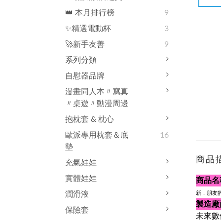
👑 本月排行榜
9
✨精選電動杯
3
🚀新手友善
9
系列分類
自慰器品牌
漫畫同人本〃寫真
〃桌遊〃動漫周邊
抱枕套 & 枕心
歐派專用枕套＆底
16
墊
商品
充氣娃娃
實體娃娃
商品名
潤滑液
新．朋友的
製造廠
保險套
未來數