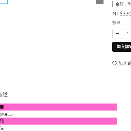
全店，單
NT$33
數量
加入購
加入
描述
稱
馬麻(上)
商
位