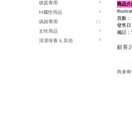
後庭專用
商品介
Illust
M屬性用品
頁數：1
偽娘專用
11
發售日：
女性用品
備註：
清潔保養 & 其他
顧客
尚未有