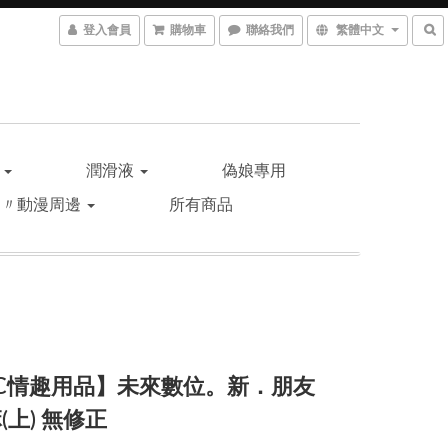
登入會員
購物車
聯絡我們
繁體中文
品
潤滑液
偽娘專用
遊〃動漫周邊
所有商品
C情趣用品】未來數位。新．朋友
(上) 無修正