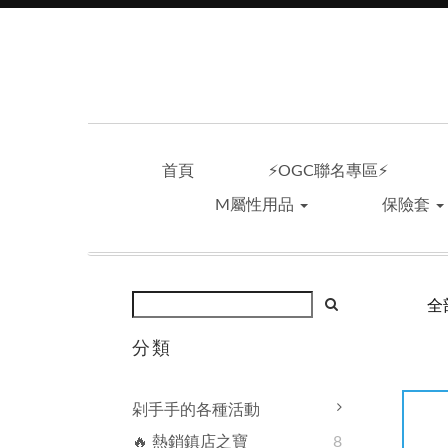
首頁
⚡OGC聯名專區⚡
M屬性用品
保險套
全
分類
剁手手的各種活動
🔥 熱銷鎮店之寶
8