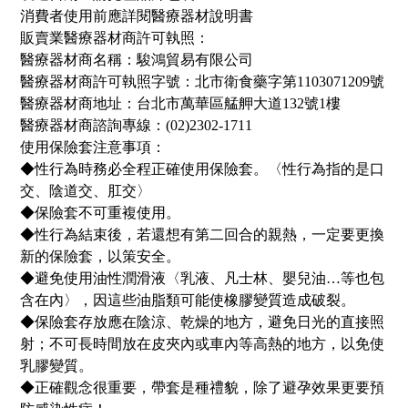
消費者使用前應詳閱醫療器材說明書
販賣業醫療器材商許可執照：
醫療器材商名稱：駿鴻貿易有限公司
醫療器材商許可執照字號：北市衛食藥字第1103071209號
醫療器材商地址：台北市萬華區艋舺大道132號1樓
醫療器材商諮詢專線：(02)2302-1711
使用保險套注意事項：
◆性行為時務必全程正確使用保險套。〈性行為指的是口
交、陰道交、肛交〉
◆保險套不可重複使用。
◆性行為結束後，若還想有第二回合的親熱，一定要更換
新的保險套，以策安全。
◆避免使用油性潤滑液〈乳液、凡士林、嬰兒油…等也包
含在內〉，因這些油脂類可能使橡膠變質造成破裂。
◆保險套存放應在陰涼、乾燥的地方，避免日光的直接照
射；不可長時間放在皮夾內或車內等高熱的地方，以免使
乳膠變質。
◆正確觀念很重要，帶套是種禮貌，除了避孕效果更要預