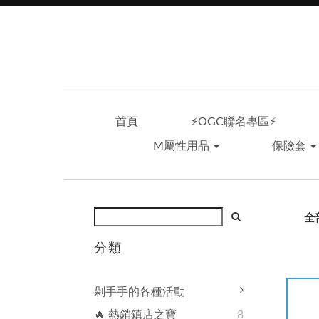
首頁
⚡OGC聯名專區⚡
M屬性用品
保險套
全
分類
剁手手的各種活動
🔥 熱銷鎮店之寶
8