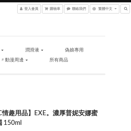
登入會員
購物車
聯絡我們
繁體中文
品
潤滑液
偽娘專用
遊〃動漫周邊
所有商品
C情趣用品】EXE。濃厚普妮安娜蜜
 150ml