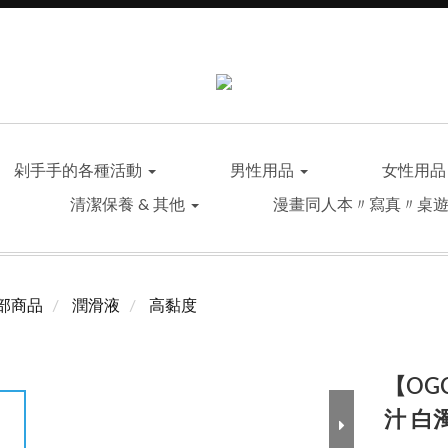
剁手手的各種活動
男性用品
女性用
清潔保養 & 其他
漫畫同人本〃寫真〃桌
部商品
潤滑液
高黏度
【OG
汁 白濁