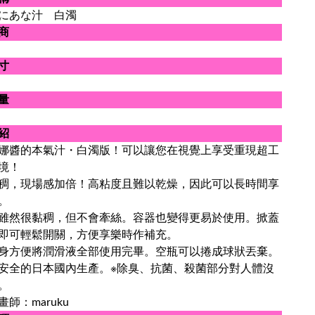
にあな汁 白濁
商
寸
量
紹
娜醬的本氣汁・白濁版！可以讓您在視覺上享受重現超工
境！
稠，現場感加倍！高粘度且難以乾燥，因此可以長時間享
。
雖然很黏稠，但不會牽絲。
容器也變得更易於使用。掀蓋
即可輕鬆開關，方便享樂時作補充。
身方便將潤滑液全部使用完畢。空瓶可以捲成球狀丟棄。
安全的日本國內生產。※除臭、抗菌、殺菌部分對人體沒
。
師：maruku