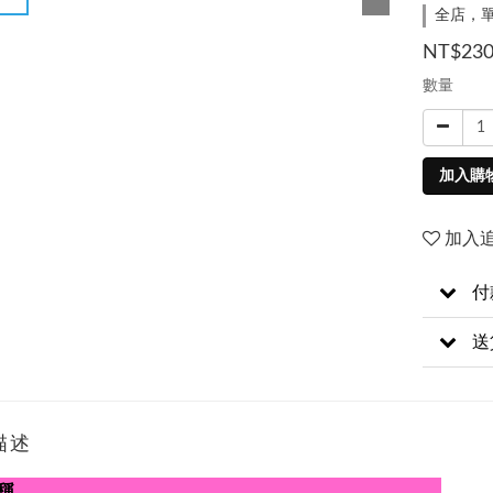
全店，單
NT$23
數量
加入購
加入
付
送
描述
稱