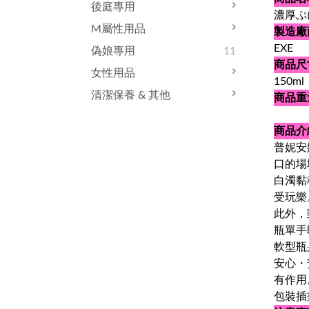
後庭專用
濃厚ぷ
M屬性用品
製造廠
EXE
偽娘專用
11
商品尺
女性用品
150ml
清潔保養 & 其他
商品重
商品介
普妮安
口的場
白濁黏
受玩樂
此外，
瓶單手
軟型瓶
安心・
有作用
包裝插畫