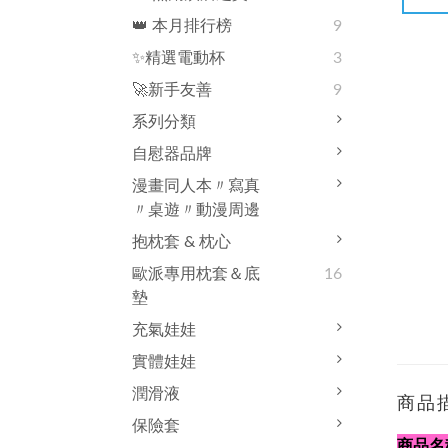
👑 本月排行榜
9
✨精選電動杯
3
🚀新手友善
9
系列分類
自慰器品牌
漫畫同人本〃寫真
〃桌遊〃動漫周邊
抱枕套 & 枕心
歐派專用枕套＆底
16
墊
充氣娃娃
實體娃娃
潤滑液
商品
保險套
商品名