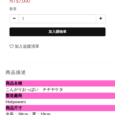
NT$7,000
數量
加入購物車
加入追蹤清單
商品描述
商品名稱
こんがりおっぱい チチヤケタ
製造廠商
Hotpowers
商品尺寸
全長：38cm；寬：18cm