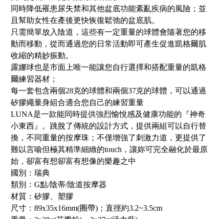
同時降低罹患尿失禁和其他盆底功能紊亂疾病的風險；並
且幫助女性在產後更快恢復鬆弛的盆底肌。
只需簡單放入陰道，這些有一定重量的球體會隨著您的移
動而移動，從而通過您的日常活動即可產生促進凱格爾肌
收縮的精妙振動。
露娜球也是市面上唯一能讓您自行選擇和搭配重量的凱格
爾練習器材；
每一套包含兩個28克的球體和兩個37克的球體，可以通過
矽膠繩量身組合適合您自己的練習重量
LUNA是一款能同時提供強烈愉悅感及健康功能的『神奇
小東西』。跳脫了傳統的設計方式，提供兩組可以自行替
換，不同重量的按摩珠；不僅增強了刺激力道，更提供了
難以言喻但極其精準細緻的touch，讓妳可完全融化於最原
始，卻富有想卻富有想像的樂趣之中
國別：瑞典
類別：G點/陰蒂/陰道按摩器
材質：矽膠、塑膠
尺寸：89x35x16mm(圈帶)；直徑約3.2~3.5cm