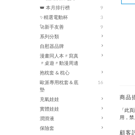
👑 本月排行榜
9
✨精選電動杯
3
🚀新手友善
9
系列分類
自慰器品牌
漫畫同人本〃寫真
〃桌遊〃動漫周邊
抱枕套 & 枕心
歐派專用枕套＆底
16
墊
商品
充氣娃娃
實體娃娃
「此頁
用，禁
潤滑液
保險套
顧客