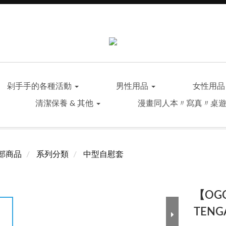
剁手手的各種活動
男性用品
女性用
清潔保養 & 其他
漫畫同人本〃寫真〃桌
部商品
系列分類
中型自慰套
【OG
TEN