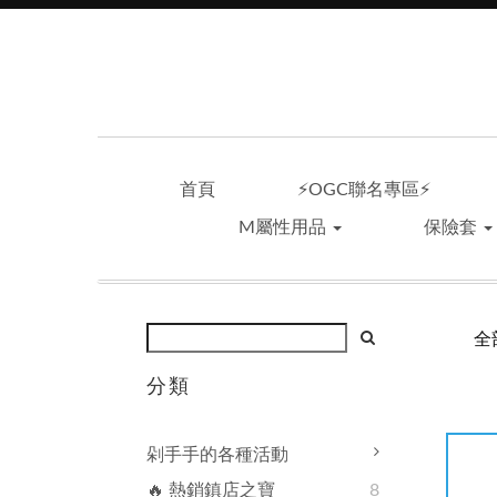
首頁
⚡OGC聯名專區⚡
M屬性用品
保險套
全
分類
剁手手的各種活動
🔥 熱銷鎮店之寶
8