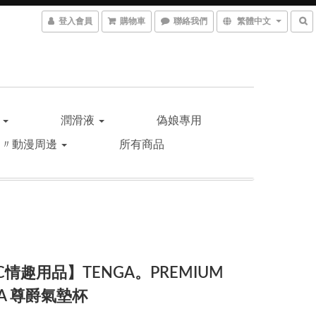
登入會員
購物車
聯絡我們
繁體中文
品
潤滑液
偽娘專用
遊〃動漫周邊
所有商品
C情趣用品】TENGA。PREMIUM
GA 尊爵氣墊杯