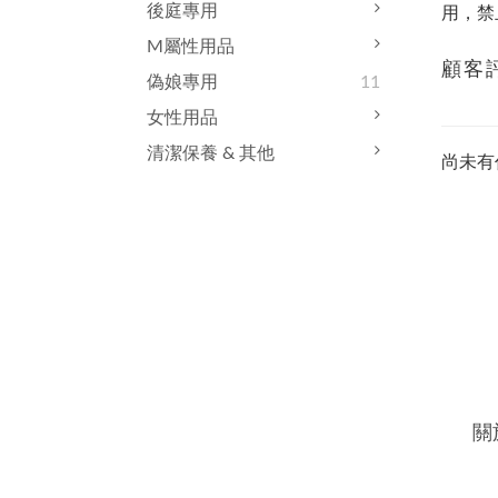
後庭專用
用，禁
M屬性用品
顧客
偽娘專用
11
女性用品
清潔保養 & 其他
尚未有
關