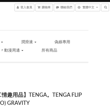
登入會員
購物車
聯絡我們
繁體中文
品
潤滑液
偽娘專用
遊〃動漫周邊
所有商品
情趣用品】TENGA。TENGA FLIP
RO) GRAVITY