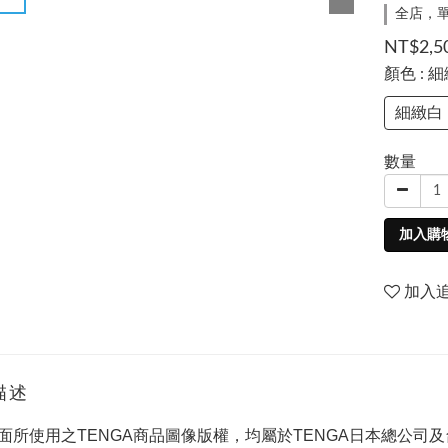
全店，單
NT$2,5
顏色
: 
細緻白
數量
加入購
加入
描述
面所使用之TENGA商品圖像版權，均屬於TENGA日本總公