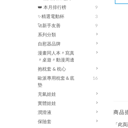
👑 本月排行榜
9
✨精選電動杯
3
🚀新手友善
9
系列分類
自慰器品牌
漫畫同人本〃寫真
〃桌遊〃動漫周邊
抱枕套 & 枕心
歐派專用枕套＆底
16
墊
充氣娃娃
實體娃娃
商品
潤滑液
保險套
「此頁