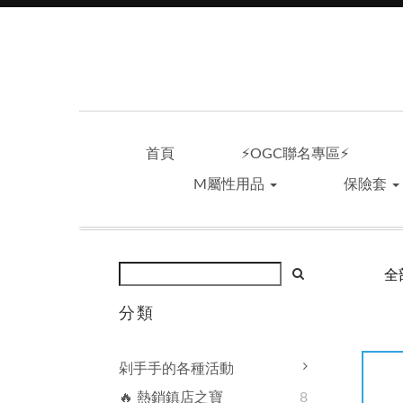
首頁
⚡OGC聯名專區⚡
M屬性用品
保險套
全
分類
剁手手的各種活動
🔥 熱銷鎮店之寶
8