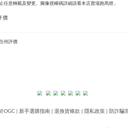
止任意轉載及變更。圖像授權碼詳細請看本店賣場跑馬燈」
評價
任何評價
於OGC
|
新手選購指南
|
退換貨條款
|
隱私政策
|
防詐騙