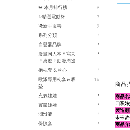
👑 本月排行榜
9
✨精選電動杯
3
🚀新手友善
9
系列分類
自慰器品牌
漫畫同人本〃寫真
〃桌遊〃動漫周邊
抱枕套 & 枕心
歐派專用枕套＆底
16
商品
墊
充氣娃娃
商品名
四季姊
實體娃娃
製造廠
潤滑液
未來數
保險套
商品介