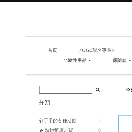
首頁
⚡OGC聯名專區⚡
M屬性用品
保險套
全
分類
剁手手的各種活動
🔥 熱銷鎮店之寶
8