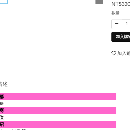
NT$32
數量
加入購
加入
描述
稱
妹
商
位
紹