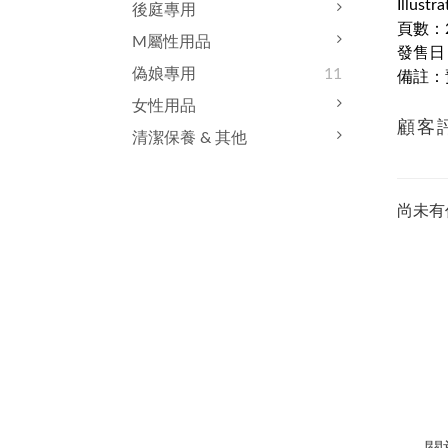
Illust
後庭專用
頁數：2
M屬性用品
發售日：
偽娘專用
11
備註：
女性用品
顧客
清潔保養 & 其他
尚未有