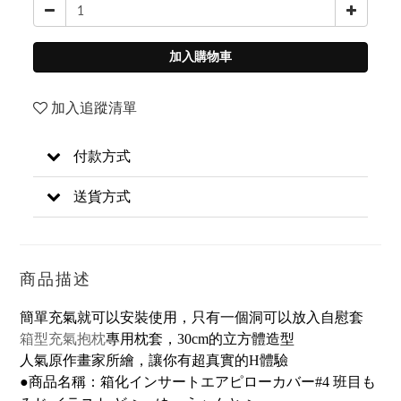
加入購物車
加入追蹤清單
付款方式
送貨方式
商品描述
簡單充氣就可以安裝使用，只有一個洞可以放入自慰套
專用枕套，30cm的立方體造型
箱型充氣抱枕
人氣原作畫家所繪，讓你有超真實的H體驗
●商品名稱：箱化インサートエアピローカバー#4 班目も