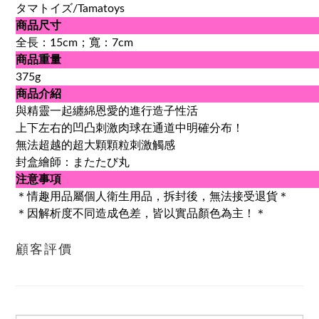
タマトイズ/Tamatoys
商品尺寸
全長：15cm；寬：7cm
商品重量
375g
商品介紹
與精靈一起纏綿恩愛的進行造子性活
上下左右的凹凸刺激肉球在通道中明確分布！
無法超越的超大顆顆粒刺激觸感
封盒繪師：またたび丸
注意事項
＊情趣用品屬個人衛生用品，拆封後，無法接受退貨＊
＊因解析度不同造成色差，皆以實品顏色為主！＊
顧客評價