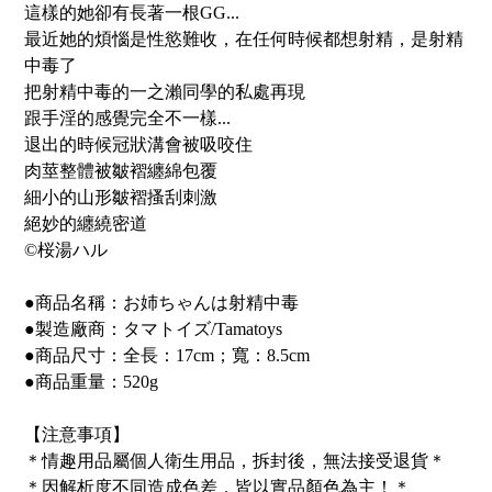
這樣的她卻有長著一根GG...
最近她的煩惱是性慾難收，在任何時候都想射精，是射精
中毒了
把射精中毒的一之瀨同學的私處再現
跟手淫的感覺完全不一樣...
退出的時候冠狀溝會被吸咬住
肉莖整體被皺褶纏綿包覆
細小的山形皺褶搔刮刺激
絕妙的纏繞密道
©桜湯ハル
●商品名稱：お姉ちゃんは射精中毒
●製造廠商：タマトイズ/Tamatoys
●商品尺寸：全長：17cm；寬：8.5cm
●商品重量：520g
【注意事項】
＊情趣用品屬個人衛生用品，拆封後，無法接受退貨＊
＊因解析度不同造成色差，皆以實品顏色為主！＊