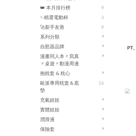
👑 本月排行榜
9
✨精選電動杯
3
🚀新手友善
9
系列分類
自慰器品牌
PT
漫畫同人本〃寫真
〃桌遊〃動漫周邊
抱枕套 & 枕心
歐派專用枕套＆底
16
墊
充氣娃娃
實體娃娃
潤滑液
保險套