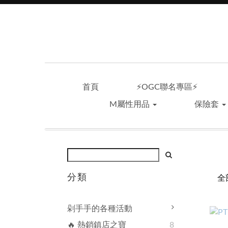
首頁
⚡OGC聯名專區⚡
M屬性用品
保險套
分類
全
剁手手的各種活動
🔥 熱銷鎮店之寶
8