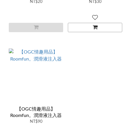
NT$20
個
NT$30
【OGC情趣用品】
Roomfun。潤滑液注入器
NT$90