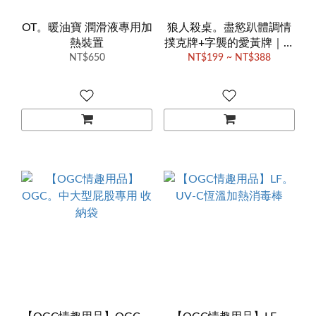
OT。暖油寶 潤滑液專用加
狼人殺桌。盡慾趴體調情
熱裝置
撲克牌+字襲的愛黃牌｜夫
NT$650
妻情侶交友約炮聯誼 交換
NT$199 ~ NT$388
禮物