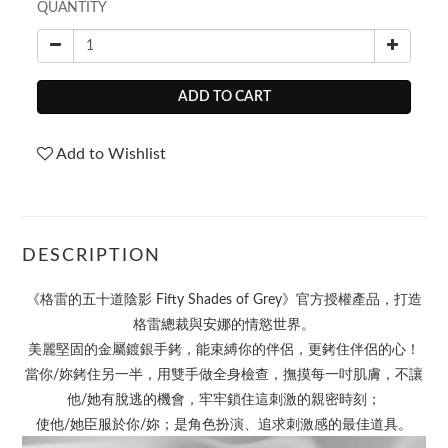
QUANTITY
ADD TO CART
Add to Wishlist
DESCRIPTION
《格雷的五十道陰影 Fifty Shades of Grey》官方授權產品，打造
格雷總裁與安娜的情慾世界。
美麗堅固的金屬鍍銀手銬，能束縛你的伴侶，更銬住伴侶的心！
當你/妳銬住另一半，用雙手做全身檢查，撫摸每一吋肌膚，不讓
他/她有脫逃的機會，牢牢鎖住這刺激的親密時刻；
使他/她臣服於你/妳；是角色扮演、追求刺激感的最佳道具。