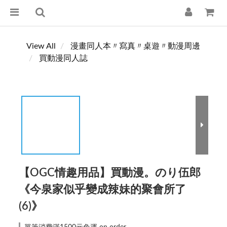
View All
漫畫同人本〃寫真〃桌遊〃動漫周邊
買動漫同人誌
【OGC情趣用品】買動漫。のり伍郎
《今泉家似乎變成辣妹的聚會所了
(6)》