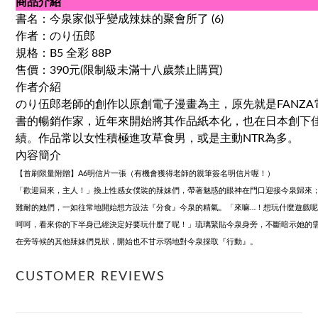
商品介紹
書名：今泉家似乎變成辣妹的聚會所了 (6)
作者：のり伍郎
規格：B5 全彩 88P
售價：390元(限制級未滿十八歲禁止購買)
作者介紹
のり伍郎老師的創作以原創電子漫畫為主，原先就是FANZA
書的暢銷作家，近年來開始將其作品紙本化，也在日本創下
績。作品常以女性積極進攻草食男，或是主動NTR為多。
內容簡介
【首刷限量附贈】A6明信片一張（有機會獲得老師的親筆簽名明信片喔！）
「歡迎回來，主人！」換上性感女僕裝的辣妹們，帶著魅惑的眼神在門口迎接今泉歸來
難耐的她們，一如往常地開始想方設法『分食』今泉的精氣。「來嘛…！想玩什麼遊戲呢
呵呵，看來你的下半身已經決定好要玩什麼了呢！」琉璃緊貼今泉身旁，不斷暗示她的
在旁等候的其他辣妹們見狀，開始也不甘示弱地對今泉採取『行動』。
CUSTOMER REVIEWS