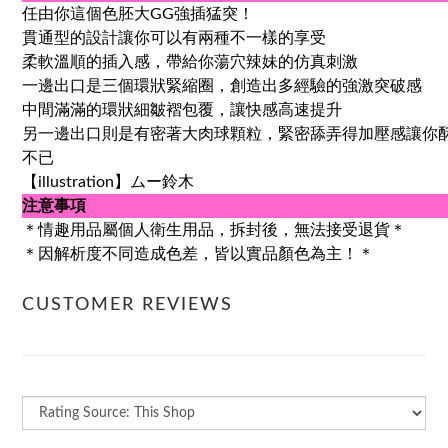
任由你這個色胚大GG強插猛突！
貫通型的設計讓你可以有兩種不一樣的享受
柔軟溫順的插入感，帶給你蕩穴辣妹的仿真刺激
一邊出口是三個環狀緊縮圈，創造出多經驗的強激突破感
中間滿滿的環狀細皺褶包覆，讓快感高速提升
另一邊出口則是有密著大肉球顆粒，緊密舔弄得加壓感讓你
不已
【illustration】ムー鈴木
注意事項
＊情趣用品屬個人衛生用品，拆封後，無法接受退貨＊
＊因解析度不同造成色差，皆以實品顏色為主！＊
CUSTOMER REVIEWS