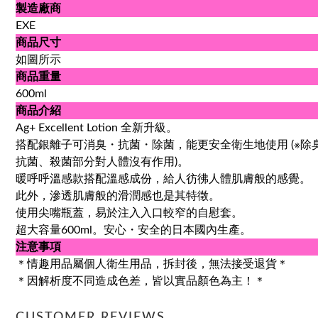
製造廠商
EXE
商品尺寸
如圖所示
商品重量
600ml
商品介紹
Ag+ Excellent Lotion 全新升級。
搭配銀離子可消臭・抗菌・除菌，能更安全衛生地使用 (※除
抗菌、殺菌部分對人體沒有作用)。
暖呼呼溫感款搭配溫感成份，給人彷彿人體肌膚般的感覺。
此外，滲透肌膚般的滑潤感也是其特徵。
使用尖嘴瓶蓋，易於注入入口較窄的自慰套。
超大容量600ml。安心・安全的日本國內生產。
注意事項
＊情趣用品屬個人衛生用品，拆封後，無法接受退貨＊
＊因解析度不同造成色差，皆以實品顏色為主！＊
CUSTOMER REVIEWS