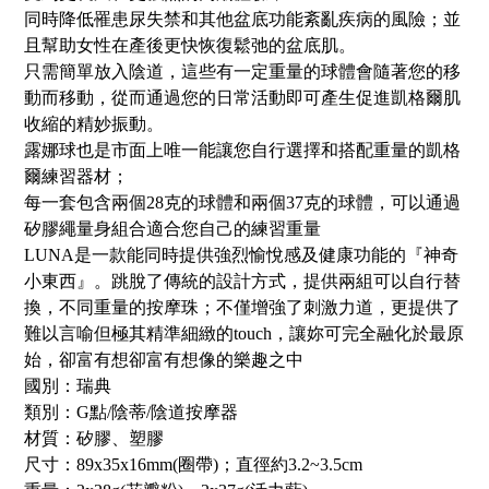
同時降低罹患尿失禁和其他盆底功能紊亂疾病的風險；並
且幫助女性在產後更快恢復鬆弛的盆底肌。
只需簡單放入陰道，這些有一定重量的球體會隨著您的移
動而移動，從而通過您的日常活動即可產生促進凱格爾肌
收縮的精妙振動。
露娜球也是市面上唯一能讓您自行選擇和搭配重量的凱格
爾練習器材；
每一套包含兩個28克的球體和兩個37克的球體，可以通過
矽膠繩量身組合適合您自己的練習重量
LUNA是一款能同時提供強烈愉悅感及健康功能的『神奇
小東西』。跳脫了傳統的設計方式，提供兩組可以自行替
換，不同重量的按摩珠；不僅增強了刺激力道，更提供了
難以言喻但極其精準細緻的touch，讓妳可完全融化於最原
始，卻富有想卻富有想像的樂趣之中
國別：瑞典
類別：G點/陰蒂/陰道按摩器
材質：矽膠、塑膠
尺寸：89x35x16mm(圈帶)；直徑約3.2~3.5cm