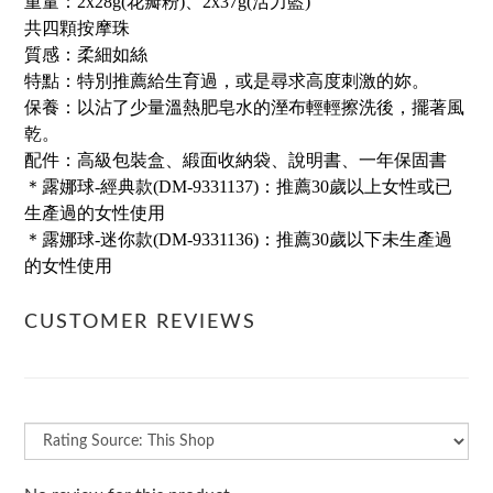
重量：2x28g(花瓣粉)、2x37g(活力藍)
共四顆按摩珠
質感：柔細如絲
特點：特別推薦給生育過，或是尋求高度刺激的妳。
保養：以沾了少量溫熱肥皂水的溼布輕輕擦洗後，擺著風
乾。
配件：高級包裝盒、緞面收納袋、說明書、一年保固書
＊露娜球-經典款(DM-9331137)：推薦30歲以上女性或已
生產過的女性使用
＊露娜球-迷你款(DM-9331136)：推薦30歲以下未生產過
的女性使用
CUSTOMER REVIEWS