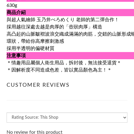
630g
商品介紹
與超人氣繪師 玉乃井ぺろめくり 老師的第二彈合作！
採用越往深處去越是肉厚的「壺狀肉厚」構造
高凸起的山脈皺褶波浪交織成滿滿的肉筋，交錯的山脈形成
環狀，帶給你高摩擦刺激感
採用半透明的偏硬材質
注意事項
＊情趣用品屬個人衛生用品，拆封後，無法接受退貨＊
＊因解析度不同造成色差，皆以實品顏色為主！＊
CUSTOMER REVIEWS
No review for this product