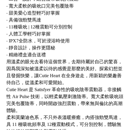
‧ 寬大柔軟的吸吮口完美包覆陰蒂
‧ 甜美愛心造型輕巧好掌握
‧ 具備強勁雙馬達
‧ 11種吸吮 | 12種震動可分別控制
‧ 人體工學輕巧好掌握
‧ IPX7全防水，可於浸浴時使用
‧ 靜音設計，操作更隱秘
‧ 精緻禮盒適合送禮
用溫柔的眼光去看待這個世界，去期待屬於自己的驚喜，
因爲我深知被溫柔以待的感覺是那麼的美好。探索幻想並
且發掘快樂，讓Cutie Heart 在全身遊走，用新穎的樂趣善
待自己，從溫柔和可愛開始。
Cutie Heart 是 Satisfyer 革命性的吸吮陰蒂震動器，非接觸
性 Air Pulse 技術，以輕柔氣壓刺激陰蒂。寬大柔軟吸吮頭
完美包覆陰蒂，同時開啟強烈震動，帶來無與倫比的高潮
體驗。
柔和莫蘭迪色系，不只外表溫暖療癒，內搭強勁雙馬達，
具 11 種吸吮頻率及 12種震動模式，可分別控制，體驗無