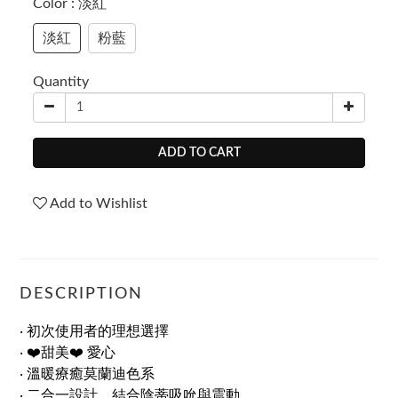
Color
: 淡紅
淡紅
粉藍
Quantity
ADD TO CART
Add to Wishlist
DESCRIPTION
‧ 初次使用者的理想選擇
‧ ❤️甜美❤️ 愛心
‧ 溫暖療癒莫蘭迪色系
‧ 二合一設計，結合陰蒂吸吮與震動