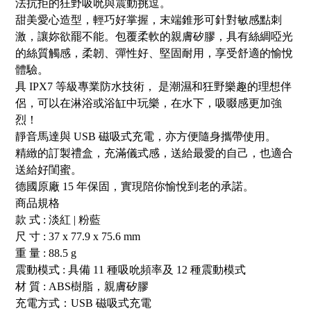
法抗拒的狂野吸吮與震動挑逗。
甜美愛心造型，輕巧好掌握，末端錐形可針對敏感點刺
激，讓妳欲罷不能。包覆柔軟的親膚矽膠，具有絲綢啞光
的絲質觸感，柔韌、彈性好、堅固耐用，享受舒適的愉悅
體驗。
具 IPX7 等級專業防水技術， 是潮濕和狂野樂趣的理想伴
侶，可以在淋浴或浴缸中玩樂，在水下，吸啜感更加強
烈！
靜音馬達與 USB 磁吸式充電，亦方便隨身攜帶使用。
精緻的訂製禮盒，充滿儀式感，送給最愛的自己，也適合
送給好閨蜜。
德國原廠 15 年保固，實現陪你愉悅到老的承諾。
商品規格
款 式 : 淡紅 | 粉藍
尺 寸 : 37 x 77.9 x 75.6 mm
重 量 : 88.5 g
震動模式 : 具備 11 種吸吮頻率及 12 種震動模式
材 質 : ABS樹脂，親膚矽膠
充電方式：USB 磁吸式充電