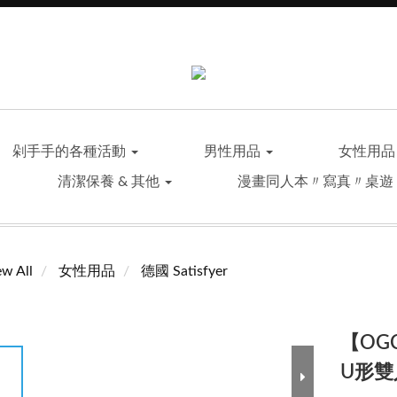
剁手手的各種活動
男性用品
女性用
清潔保養 & 其他
漫畫同人本〃寫真〃桌遊
ew All
女性用品
德國 Satisfyer
【OGC
U形雙