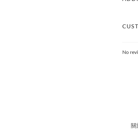
CUS
No revi
關