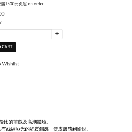
1500元免運 on order
00
Y
 CART
 Wishlist
倫比的前戲及高潮體驗。
膠具有絲綢啞光的絲質觸感，使皮膚感到愉悅。