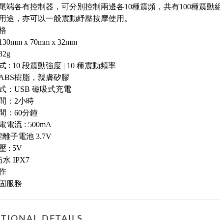
尾端各有控制器，可分別控制兩邊各10種震頻，共有100種震動
用途，亦可以一般震動紓壓按摩使用。
格
130mm x 70mm x 32mm
82g
 : 10 段震動強度 | 10 種震動頻率
: ABS樹脂，親膚矽膠
式：USB 磁吸式充電
間：2小時
間：60分鐘
電流 : 500mA
鋰離子電池 3.7V
 : 5V
防水 IPX7
作
保固服務
TIONAL DETAILS