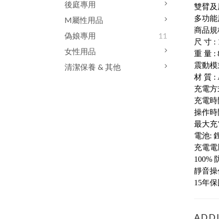
後庭專用
雙臂及
多功能
M屬性用品
商品規
偽娘專用
11
尺 寸 : 
女性用品
重 量 : 
震動模式
清潔保養 & 其他
材 質 
充電方
充電時
操作時
最大充電
電池: 
充電電壓
100% 
靜音操
15年
ADDI