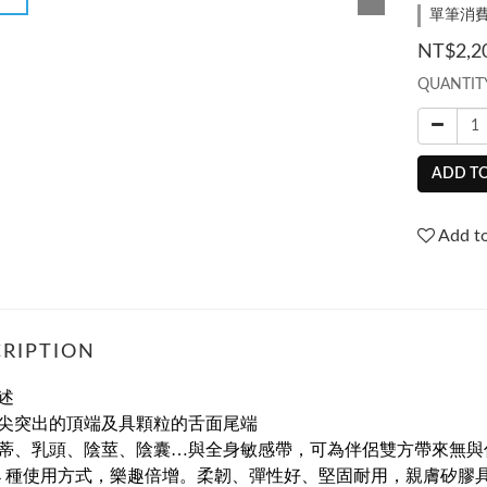
單筆消費滿
NT$2,2
QUANTIT
ADD TO
Add to
RIPTION
述
尖突出的頂端及具顆粒的舌面尾端
蒂、乳頭、陰莖、陰囊…與全身敏感帶，可為伴侶雙方帶來無與
14 種使用方式，樂趣倍增。柔韌、彈性好、堅固耐用，親膚矽