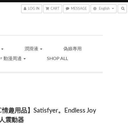
LOG IN
CART
MESSAGE
English
品
潤滑液
偽娘專用
〃動漫周邊
SHOP ALL
情趣用品】Satisfyer。Endless Joy
人震動器