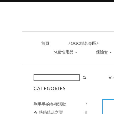
首頁
⚡OGC聯名專區⚡
M屬性用品
保險套
Vi
CATEGORIES
剁手手的各種活動
🔥 熱銷鎮店之寶
8