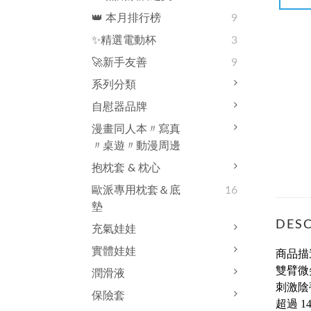
👑 本月排行榜
9
✨精選電動杯
3
🚀新手友善
9
系列分類
自慰器品牌
漫畫同人本〃寫真
〃桌遊〃動漫周邊
抱枕套 & 枕心
歐派專用枕套＆底
16
墊
DESC
充氣娃娃
實體娃娃
商品描
雙臂微
潤滑液
刺激陰
保險套
超過 