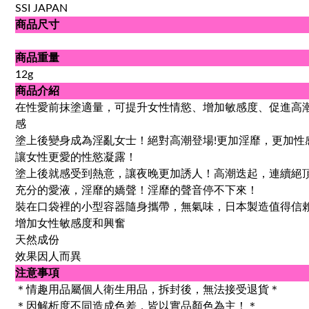
SSI JAPAN
商品尺寸
商品重量
12g
商品介紹
在性愛前抹塗適量，可提升女性情慾、增加敏感度、促進高
感
塗上後變身成為淫亂女士！絕對高潮登場!更加淫靡，更加性
讓女性更愛的性慾凝露！
塗上後就感受到熱意，讓夜晚更加誘人！高潮迭起，連續絕
充分的愛液，淫靡的嬌聲！淫靡的聲音停不下來！
裝在口袋裡的小型容器隨身攜帶，無氣味，日本製造值得信
增加女性敏感度和興奮
天然成份
效果因人而異
注意事項
＊情趣用品屬個人衛生用品，拆封後，無法接受退貨＊
＊因解析度不同造成色差，皆以實品顏色為主！＊