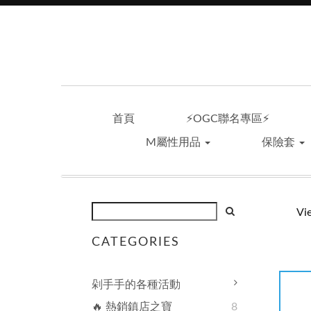
首頁
⚡OGC聯名專區⚡
M屬性用品
保險套
Vi
CATEGORIES
剁手手的各種活動
🔥 熱銷鎮店之寶
8