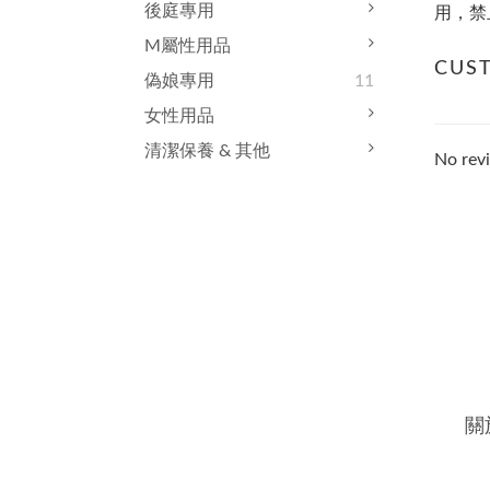
後庭專用
用，禁
M屬性用品
CUS
偽娘專用
11
女性用品
清潔保養 & 其他
No revi
關