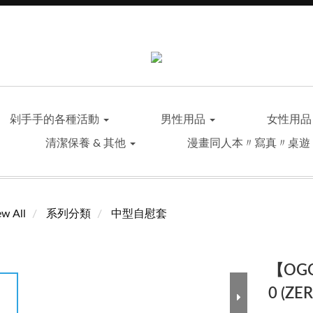
剁手手的各種活動
男性用品
女性用
清潔保養 & 其他
漫畫同人本〃寫真〃桌遊
ew All
系列分類
中型自慰套
【OGC
0 (ZE