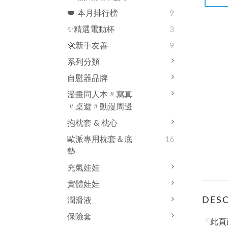
👑 本月排行榜
9
✨精選電動杯
3
🚀新手友善
9
系列分類
自慰器品牌
漫畫同人本〃寫真
〃桌遊〃動漫周邊
抱枕套 & 枕心
歐派專用枕套＆底
16
墊
充氣娃娃
實體娃娃
DESC
潤滑液
保險套
「此頁