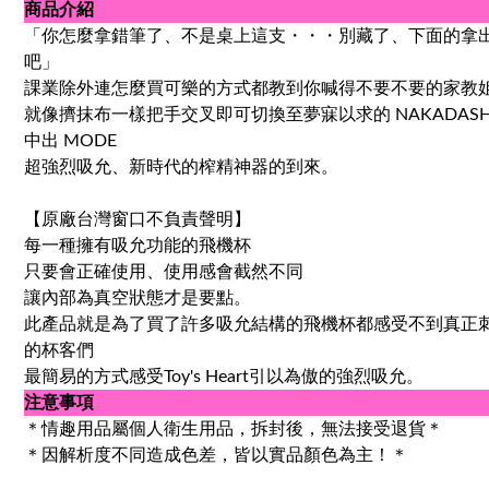
商品介紹
「你怎麼拿錯筆了、不是桌上這支・・・別藏了、下面的拿
吧」
課業除外連怎麼買可樂的方式都教到你喊得不要不要的家教
就像擠抹布一樣把手交叉即可切換至夢寐以求的 NAKADASH
中出 MODE
超強烈吸允、新時代的榨精神器的到來。
【原廠台灣窗口不負責聲明】
每一種擁有吸允功能的飛機杯
只要會正確使用、使用感會截然不同
讓內部為真空狀態才是要點。
此產品就是為了買了許多吸允結構的飛機杯都感受不到真正
的杯客們
最簡易的方式感受Toy's Heart引以為傲的強烈吸允。
注意事項
＊情趣用品屬個人衛生用品，拆封後，無法接受退貨＊
＊因解析度不同造成色差，皆以實品顏色為主！＊