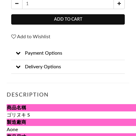
ADD TO CART
Add to Wishlist
Payment Options
Delivery Options
DESCRIPTION
商品名稱
ゴリヌキ S
製造廠商
Aone