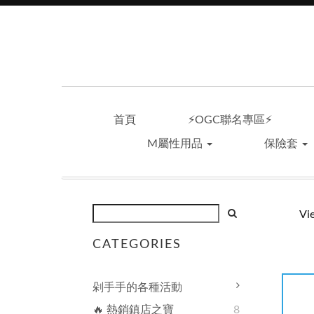
首頁
⚡OGC聯名專區⚡
M屬性用品
保險套
Vi
CATEGORIES
剁手手的各種活動
🔥 熱銷鎮店之寶
8