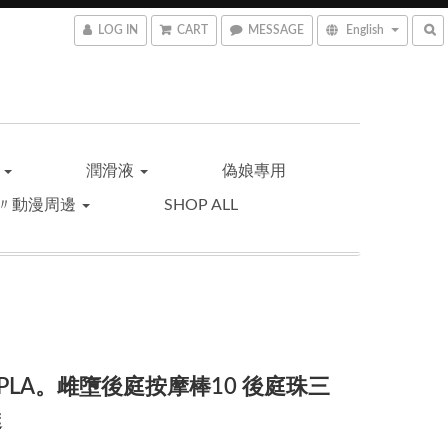
LOG IN
CART
MESSAGE
English
品
潤滑液
偽娘專用
〃動漫周邊
SHOP ALL
OPLA。雌墮後庭按摩棒10 後庭珠三
達