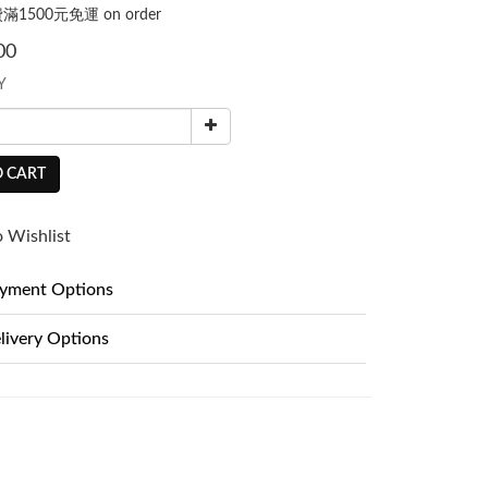
1500元免運 on order
00
Y
 CART
 Wishlist
yment Options
livery Options