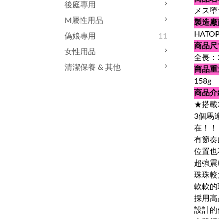
後庭專用
メス堕
M屬性用品
製造廠
HATO
偽娘專用
11
商品尺
女性用品
全長：2
清潔保養 & 其他
商品重
158g
商品介
★搭載
3個馬
在！！
有節奏
位置也
超強震
珠珠較
軟軟的
採用高
設計的