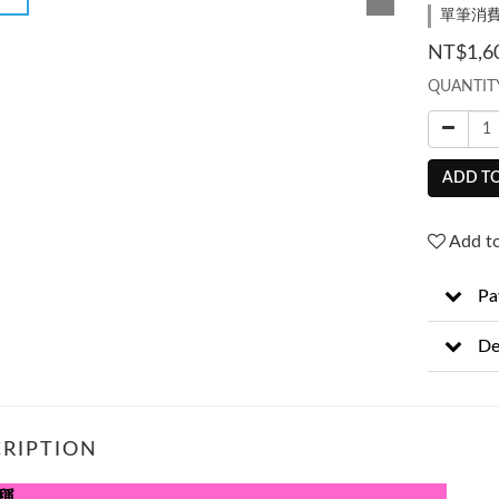
單筆消費滿
NT$1,6
QUANTIT
ADD TO
Add to
Pa
De
RIPTION
稱