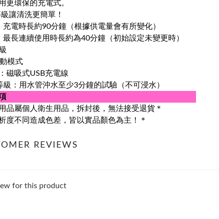
用更環保的充電式。
5等級讓清洗更簡單！
：充電時長約90分鐘（根據供電量會有所變化）
：最長連續使用時長約為40分鐘（初始設定未變更時）
等級
震動模式
：磁吸式USB充電線
X5等級：用水管沖水至少3分鐘的試驗（不可浸水）
項
用品屬個人衛生用品，拆封後，無法接受退貨＊
析度不同造成色差，皆以實品顏色為主！＊
TOMER REVIEWS
ew for this product