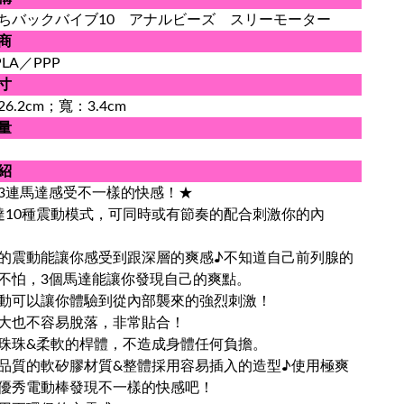
ちバックバイブ10 アナルビーズ スリーモーター
商
PLA／PPP
寸
6.2cm；寬：3.4cm
量
紹
3連馬達感受不一樣的快感！★
達10種震動模式，可同時或有節奏的配合刺激你的內
的震動能讓你感受到跟深層的爽感♪不知道自己前列腺的
不怕，3個馬達能讓你發現自己的爽點。
動可以讓你體驗到從內部襲來的強烈刺激！
大也不容易脫落，非常貼合！
珠珠&柔軟的桿體，不造成身體任何負擔。
品質的軟矽膠材質&整體採用容易插入的造型♪使用極爽
優秀電動棒發現不一樣的快感吧！