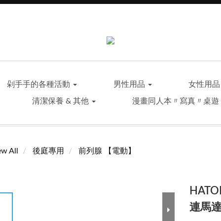
剁手手的各種活動
男性用品
女性用
清潔保養 & 其他
漫畫同人本〃寫真〃桌遊
ew All
後庭專用
前列腺 【電動】
HAT
連馬