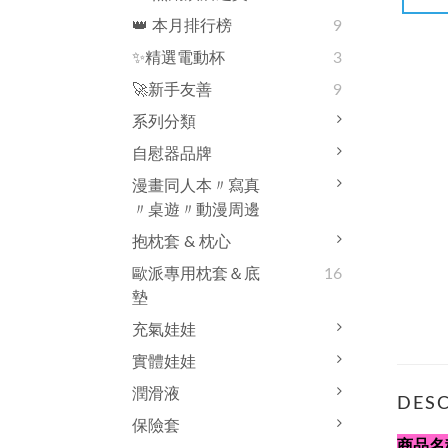
👑 本月排行榜
9
✨精選電動杯
3
🚀新手友善
9
系列分類
自慰器品牌
漫畫同人本〃寫真
〃桌遊〃動漫周邊
抱枕套 & 枕心
歐派專用枕套＆底
16
墊
充氣娃娃
實體娃娃
潤滑液
DESC
保險套
商品名