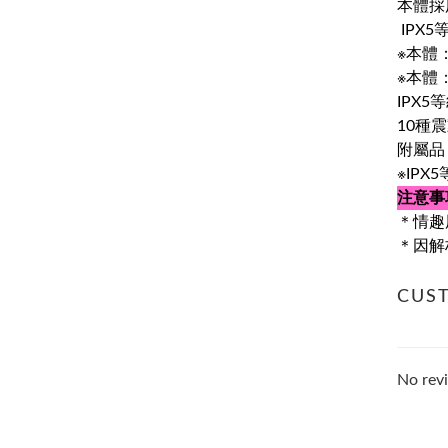
本體採
IPX
※本體
※本體
IPX5
10種
附屬品
※IP
注意事
＊情趣
＊因解
CUS
No revi