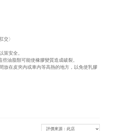
肛交〉
以策安全。
這些油脂類可能使橡膠變質造成破裂。
間放在皮夾內或車內等高熱的地方，以免使乳膠