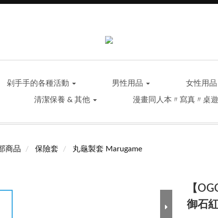
剁手手的各種活動
男性用品
女性用
清潔保養 & 其他
漫畫同人本〃寫真〃桌
部商品
保險套
丸龜製套 Marugame
【OG
御石紅