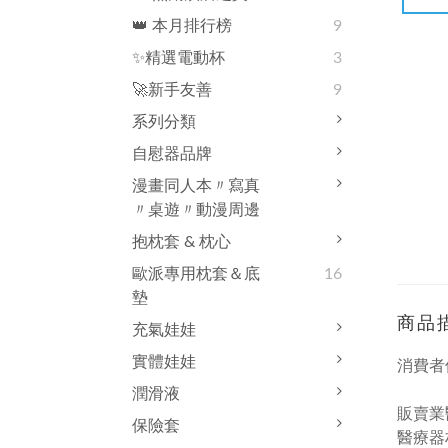
👑 本月排行榜
9
✨精選電動杯
3
🚀新手友善
9
系列分類
自慰器品牌
漫畫同人本〃寫真
〃桌遊〃動漫周邊
抱枕套 & 枕心
歐派專用枕套＆底
16
墊
商品
充氣娃娃
實體娃娃
消費者
潤滑液
販賣業
保險套
醫療器