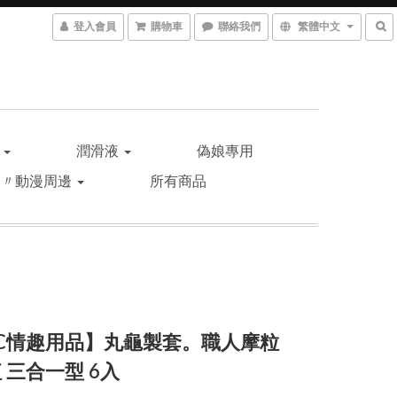
登入會員
購物車
聯絡我們
繁體中文
品
潤滑液
偽娘專用
遊〃動漫周邊
所有商品
C情趣用品】丸龜製套。職人摩粒
 三合一型 6入