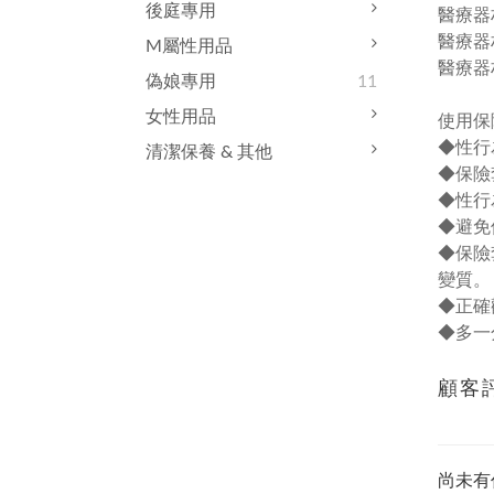
後庭專用
醫療器
醫療器
M屬性用品
醫療器材
偽娘專用
11
女性用品
使用保
◆性行
清潔保養 & 其他
◆保險
◆性行
◆避免
◆保險
變質。
◆正確
◆多一
顧客
尚未有