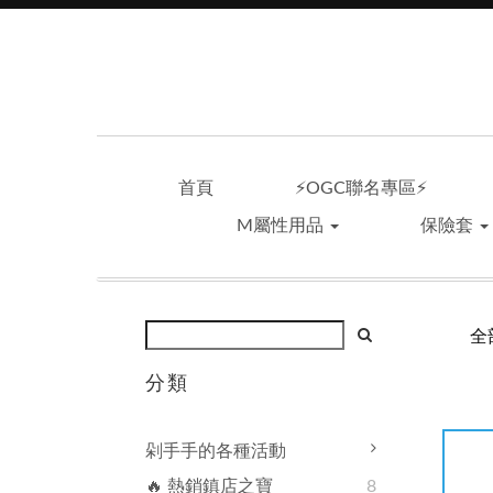
首頁
⚡OGC聯名專區⚡
M屬性用品
保險套
全
分類
剁手手的各種活動
🔥 熱銷鎮店之寶
8