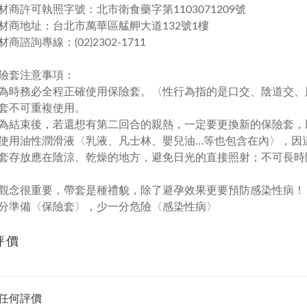
材商許可執照字號：北市衛食藥字第1103071209號
材商地址：台北市萬華區艋舺大道132號1樓
商諮詢專線：(02)2302-1711
險套注意事項：
為時務必全程正確使用保險套。〈性行為指的是口交、陰道交、
套不可重複使用。
為結束後，若還想有第二回合的親熱，一定要更換新的保險套，
使用油性潤滑液〈乳液、凡士林、嬰兒油…等也包含在內〉，因
套存放應在陰涼、乾燥的地方，避免日光的直接照射；不可長時
觀念很重要，帶套是種禮貌，除了避孕效果更要預防感染性病！
分準備〈保險套〉，少一分危險〈感染性病〉
評價
任何評價