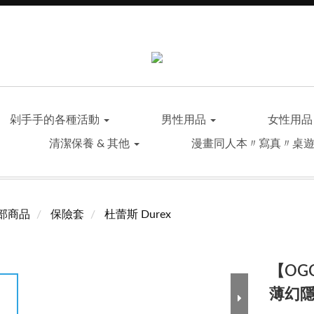
剁手手的各種活動
男性用品
女性用
清潔保養 & 其他
漫畫同人本〃寫真〃桌
部商品
保險套
杜蕾斯 Durex
【OG
薄幻隱