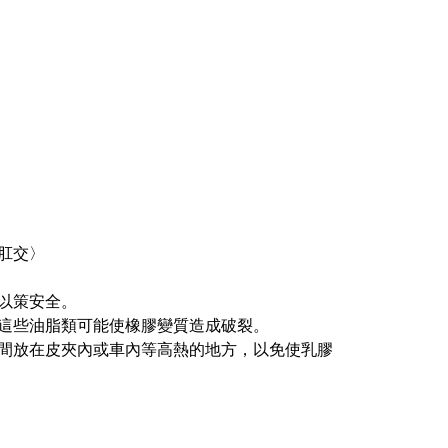
肛交〉
以策安全。
這些油脂類可能使橡膠變質造成破裂。
間放在皮夾內或車內等高熱的地方，以免使乳膠