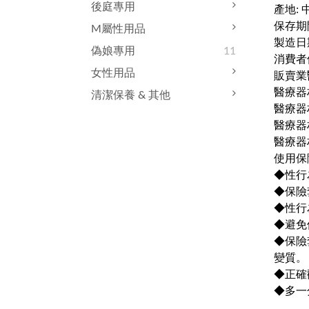
後庭專用
產地: 
保存期間
M屬性用品
製造日
偽娘專用
11
消費者
女性用品
販賣業
醫療器
清潔保養 & 其他
醫療器
醫療器
醫療器材
使用保
◆性行
◆保險
◆性行
◆避免
◆保險
變質。
◆正確
◆多一