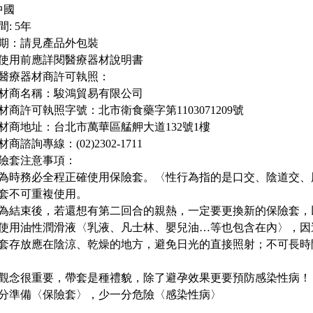
中國
: 5年
期：請見產品外包裝
使用前應詳閱醫療器材說明書
醫療器材商許可執照：
材商名稱：駿鴻貿易有限公司
材商許可執照字號：北市衛食藥字第1103071209號
材商地址：台北市萬華區艋舺大道132號1樓
商諮詢專線：(02)2302-1711
險套注意事項：
為時務必全程正確使用保險套。〈性行為指的是口交、陰道交、
套不可重複使用。
為結束後，若還想有第二回合的親熱，一定要更換新的保險套，
使用油性潤滑液〈乳液、凡士林、嬰兒油…等也包含在內〉，因
套存放應在陰涼、乾燥的地方，避免日光的直接照射；不可長時
觀念很重要，帶套是種禮貌，除了避孕效果更要預防感染性病！
分準備〈保險套〉，少一分危險〈感染性病〉