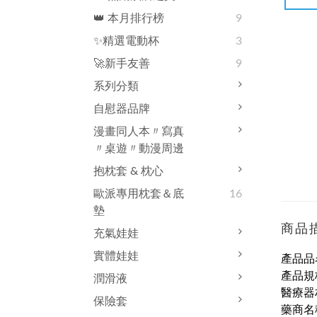
👑 本月排行榜
9
✨精選電動杯
3
🚀新手友善
9
系列分類
自慰器品牌
漫畫同人本〃寫真
〃桌遊〃動漫周邊
抱枕套 & 枕心
歐派專用枕套＆底
16
墊
商品
充氣娃娃
實體娃娃
產品品
產品規
潤滑液
醫療器
保險套
藥商名