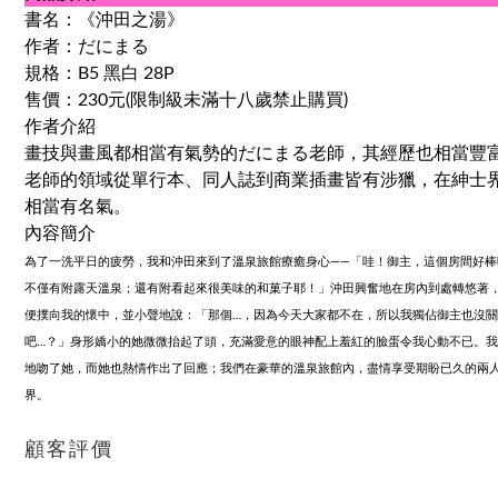
書名：《沖田之湯》
作者：だにまる
規格：B5 黑白 28P
售價：230元(限制級未滿十八歲禁止購買)
作者介紹
畫技與畫風都相當有氣勢的だにまる老師，其經歷也相當豐
老師的領域從單行本、同人誌到商業插畫皆有涉獵，在紳士
相當有名氣。
內容簡介
為了一洗平日的疲勞，我和沖田來到了溫泉旅館療癒身心——「哇！御主，這個房間好棒
不僅有附露天溫泉；還有附看起來很美味的和菓子耶！」沖田興奮地在房內到處轉悠著
便撲向我的懷中，並小聲地說：「那個…，因為今天大家都不在，所以我獨佔御主也沒
吧…？」身形嬌小的她微微抬起了頭，充滿愛意的眼神配上羞紅的臉蛋令我心動不已。
地吻了她，而她也熱情作出了回應；我們在豪華的溫泉旅館內，盡情享受期盼已久的兩
界。
顧客評價