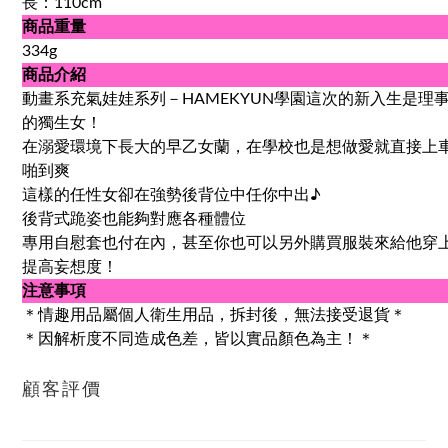
長：110cm
商品重量
334g
商品介紹
動畫系充氣娃娃系列－HAMEKYUN學園這次的新入生是理
的獨生女！
在溺愛環境下長大的早乙女蘭，在學校也是想做愛就直接上
啪到爽
這樣的任性女卻在強勢後背位中任你中出♪
後背式跪姿也能夠對應各種體位
專用自慰套也付在內，甚至你也可以另外購買服裝來給他穿
提高妄想度！
注意事項
＊情趣用品屬個人衛生用品，拆封後，無法接受退貨＊
＊因解析度不同造成色差，皆以實品顏色為主！＊
顧客評價