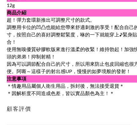
12g
商品介紹
超！彈力套環新推出可調整尺寸的款式。
調整用卡位的凹凸也能給您帶來舒適刺激的享受！配合自己
寸，按照自己的喜好調整鬆緊度，咻的一下就能穿上♪緊身
合！
使用無嗅優質矽膠軟版來進行溫柔的收緊！維持勃起！加強
頭的弟弟！抑制射精！
因為可以調節配合自己的尺寸，所以用來防止包皮回縮也很
便。阿嘶～這樣子的射出感UP，慢慢的如夢境般的發射！
注意事項
＊情趣用品屬個人衛生用品，拆封後，無法接受退貨＊
＊因解析度不同造成色差，皆以實品顏色為主！＊
顧客評價