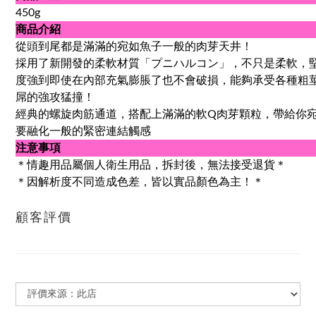
450g
商品介紹
從頭到尾都是滿滿的宛如魚子一般的肉芽天井！
採用了新開發的柔軟材質「プニハルコン」，不只是柔軟，
度強到即使在內部充氣膨脹了也不會破損，能夠承受各種粗
屌的強攻猛撞！
經典的螺旋肉筋通道，搭配上滿滿的軟Q肉芽顆粒，帶給你
要融化一般的緊密連結觸感
注意事項
＊情趣用品屬個人衛生用品，拆封後，無法接受退貨＊
＊因解析度不同造成色差，皆以實品顏色為主！＊
顧客評價