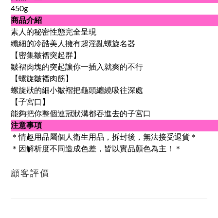
450g
商品介紹
素人的秘密性態完全呈現
纖細的冷酷美人擁有超淫亂螺旋名器
【密集皺褶突起群】
皺褶肉塊的突起讓你一插入就爽的不行
【螺旋皺褶肉筋】
螺旋狀的細小皺褶把龜頭纏繞吸往深處
【子宮口】
能夠把你整個連冠狀溝都吞進去的子宮口
注意事項
＊情趣用品屬個人衛生用品，拆封後，無法接受退貨＊
＊因解析度不同造成色差，皆以實品顏色為主！＊
顧客評價