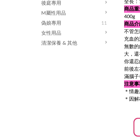
全長：1
後庭專用
商品重
M屬性用品
400g
偽娘專用
11
商品介
不管怎
女性用品
充血的
清潔保養 & 其他
無數的
大，還
你還忍
前後左
滿腦子
注意事
＊情趣
＊因解