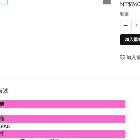
NT$76
數量
加入購
加入
描述
稱
商
APAN
寸