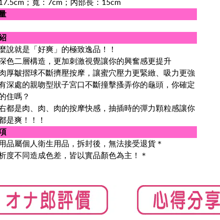
7.5cm；寬：7cm；內部長：15cm
量
紹
麼說就是「好爽」的極致逸品！！
深色二層構造，更加刺激視覺讓你的興奮感更提升
肉厚皺摺球不斷擠壓按摩，讓蜜穴壓力更緊緻、吸力更強
有深處的親吻型狀子宮口不斷撞擊搔弄你的龜頭，你確定
的住嗎？
右都是肉、肉、肉的按摩快感，抽插時的彈力顆粒感讓你
都是爽！！！
項
用品屬個人衛生用品，拆封後，無法接受退貨＊
析度不同造成色差，皆以實品顏色為主！＊