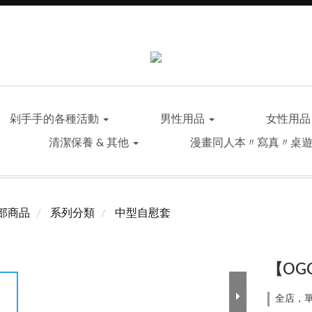
剁手手的各種活動
男性用品
女性用
清潔保養 & 其他
漫畫同人本〃寫真〃桌
部商品
系列分類
中型自慰套
【OG
全店，單