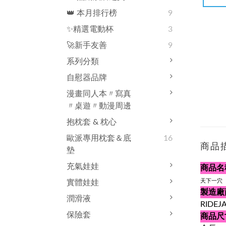
👑 本月排行榜
9
✨精選電動杯
3
🚀新手友善
9
系列分類
自慰器品牌
漫畫同人本〃寫真
〃桌遊〃動漫周邊
抱枕套 & 枕心
歐派專用枕套＆底
16
商品
墊
充氣娃娃
商品名
天下一穴
實體娃娃
製造廠
潤滑液
RIDEJ
保險套
商品尺