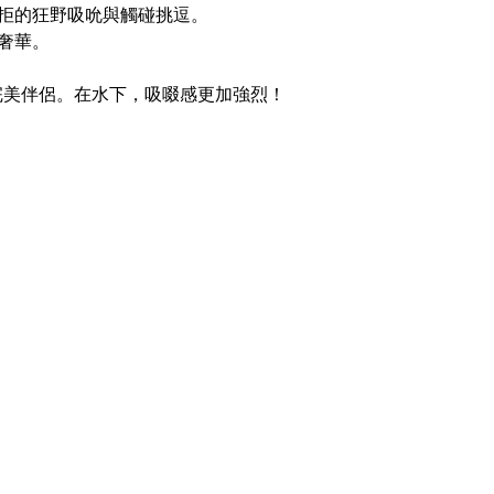
拒的狂野吸吮與觸碰挑逗。
奢華。
的完美伴侶。在水下，吸啜感更加強烈！