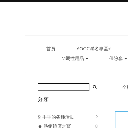
首頁
⚡OGC聯名專區⚡
M屬性用品
保險套
全
分類
剁手手的各種活動
🔥 熱銷鎮店之寶
8