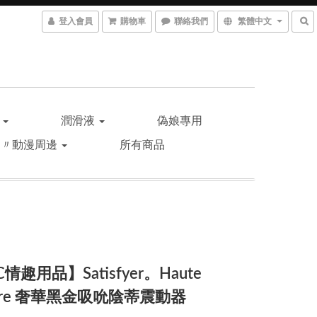
登入會員
購物車
聯絡我們
繁體中文
品
潤滑液
偽娘專用
遊〃動漫周邊
所有商品
情趣用品】Satisfyer。Haute
ture 奢華黑金吸吮陰蒂震動器