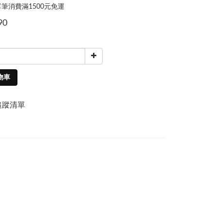
筆消費滿1500元免運
90
物車
追蹤清單