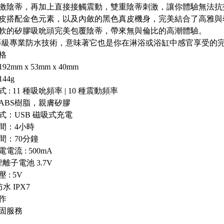
激陰蒂，再加上直接接觸震動，雙重陰蒂刺激，讓你體驗無法抗
皮搭配金色元素，以及內斂的黑色真皮機身，完美結合了高雅與
軟的矽膠吸吮頭完美包覆陰蒂，帶來無與倫比的高潮體驗。
7 等級專業防水技術，意味著它也是你在淋浴或浴缸中感官享受
格
192mm x 53mm x 40mm
144g
 : 11 種吸吮頻率 | 10 種震動頻率
: ABS樹脂，親膚矽膠
式：USB 磁吸式充電
間：4小時
間：70分鐘
電流 : 500mA
鋰離子電池 3.7V
 : 5V
防水 IPX7
作
保固服務