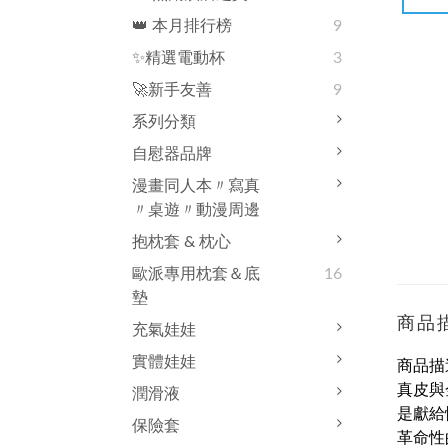
👑 本月排行榜
9
✨精選電動杯
3
🚀新手友善
9
系列分類
自慰器品牌
漫畫同人本〃寫真
〃桌遊〃動漫周邊
抱枕套 & 枕心
歐派專用枕套＆底
16
墊
商品
充氣娃娃
實體娃娃
商品描
真皮與
潤滑液
是獻給
保險套
革命性