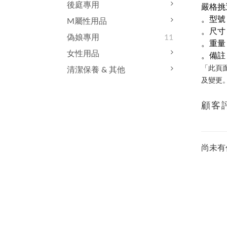
後庭專用
嚴格挑
。型號：
M屬性用品
。尺寸：
偽娘專用
11
。重量：
女性用品
。備註：
「此頁
清潔保養 & 其他
及變更
顧客
尚未有