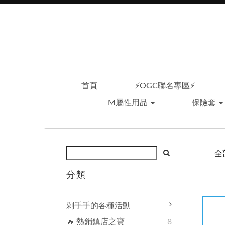
首頁
⚡OGC聯名專區⚡
M屬性用品
保險套
全
分類
剁手手的各種活動
🔥 熱銷鎮店之寶
8