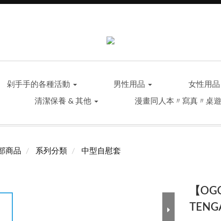
剁手手的各種活動
男性用品
女性用
清潔保養 & 其他
漫畫同人本〃寫真〃桌
部商品
系列分類
中型自慰套
【OG
TENG