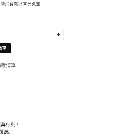
筆消費滿1500元免運
0
物車
追蹤清單
經典行列！
覆感。