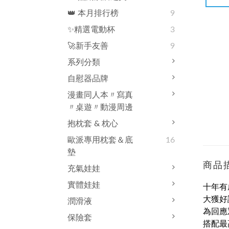
👑 本月排行榜
9
✨精選電動杯
3
🚀新手友善
9
系列分類
自慰器品牌
漫畫同人本〃寫真
〃桌遊〃動漫周邊
抱枕套 & 枕心
歐派專用枕套＆底
16
墊
商品
充氣娃娃
實體娃娃
十年有
大獲好
潤滑液
為回應
保險套
搭配最