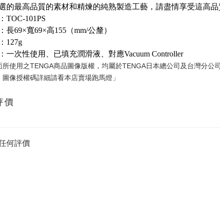
選的最高品質的素材和精煉的純熟製造工藝，請盡情享受這高品
TOC-101PS
長69×寬69×高155（mm/公釐）
127g
一次性使用、已填充潤滑液、對應Vacuum Controller
面所使用之TENGA商品圖像版權，均屬於TENGA日本總公司及台灣分
。圖像授權碼詳細請看本店賣場跑馬燈」
評價
任何評價