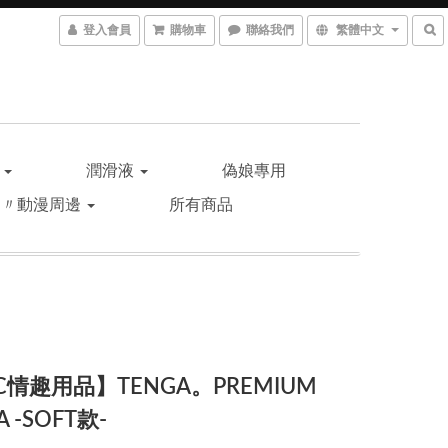
登入會員
購物車
聯絡我們
繁體中文
品
潤滑液
偽娘專用
遊〃動漫周邊
所有商品
C情趣用品】TENGA。PREMIUM
A -SOFT款-