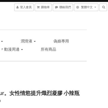
登入會員
購物車
聯絡我們
繁體中文
品
潤滑液
偽娘專用
遊〃動漫周邊
所有商品
jur。女性情慾提升熾烈凝膠 小辣瓶
O