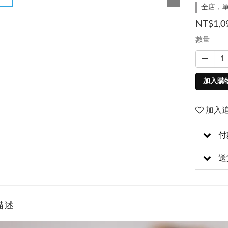
全店，單
NT$1,0
數量
加入購
加入
付
送
描述