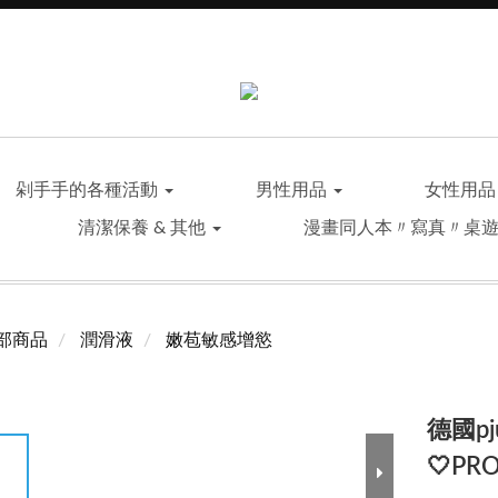
剁手手的各種活動
男性用品
女性用
清潔保養 & 其他
漫畫同人本〃寫真〃桌
部商品
潤滑液
嫩苞敏感增慾
德國p
🤍PR