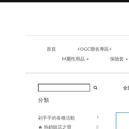
首頁
⚡OGC聯名專區⚡
M屬性用品
保險套
全
分類
剁手手的各種活動
🔥 熱銷鎮店之寶
8