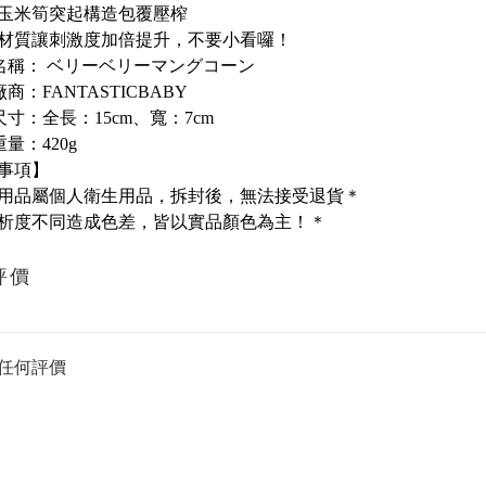
玉米筍突起構造包覆壓榨
材質讓刺激度加倍提升，不要小看囉！
名稱： ベリーベリーマングコーン
商：FANTASTICBABY
尺寸：全長：15cm、寬：7cm
量：420g
事項】
用品屬個人衛生用品，拆封後，無法接受退貨＊
析度不同造成色差，皆以實品顏色為主！＊
評價
任何評價