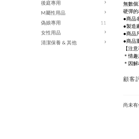
後庭專用
無數個
硬彈的
M屬性用品
●商品
偽娘專用
11
●製造廠
女性用品
●商品
●商品重
清潔保養 & 其他
【注意
＊情趣
＊因解
顧客
尚未有