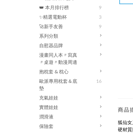
👑 本月排行榜
9
✨精選電動杯
3
🚀新手友善
9
系列分類
自慰器品牌
漫畫同人本〃寫真
〃桌遊〃動漫周邊
抱枕套 & 枕心
歐派專用枕套＆底
16
墊
充氣娃娃
實體娃娃
商品
潤滑液
狐仙女
保險套
硬材質