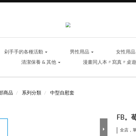
剁手手的各種活動
男性用品
女性用
清潔保養 & 其他
漫畫同人本〃寫真〃桌
部商品
系列分類
中型自慰套
FB。
全店，單