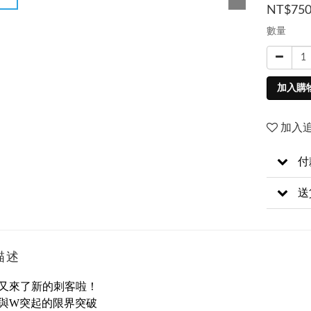
NT$75
數量
加入購
加入
付
送
描述
又來了新的刺客啦！
與W突起的限界突破