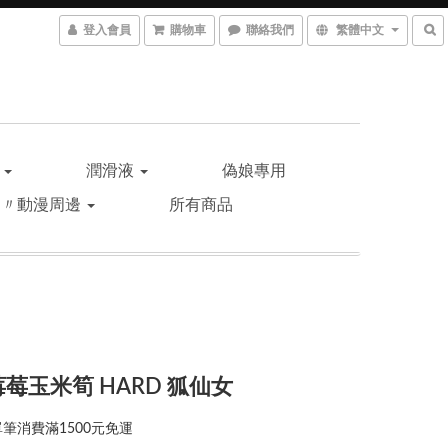
登入會員
購物車
聯絡我們
繁體中文
品
潤滑液
偽娘專用
遊〃動漫周邊
所有商品
莓莓玉米筍 HARD 狐仙女
筆消費滿1500元免運