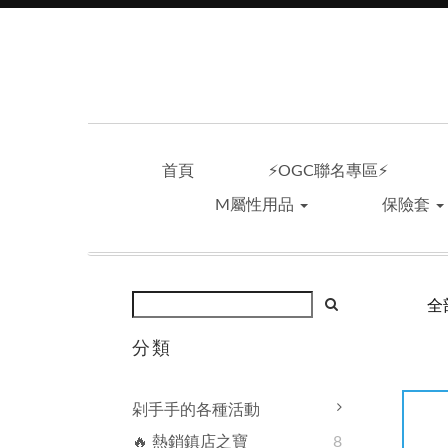
首頁
⚡OGC聯名專區⚡
M屬性用品
保險套
全
分類
剁手手的各種活動
🔥 熱銷鎮店之寶
8