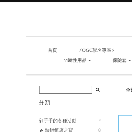
首頁
⚡OGC聯名專區⚡
M屬性用品
保險套
全
分類
剁手手的各種活動
🔥 熱銷鎮店之寶
8