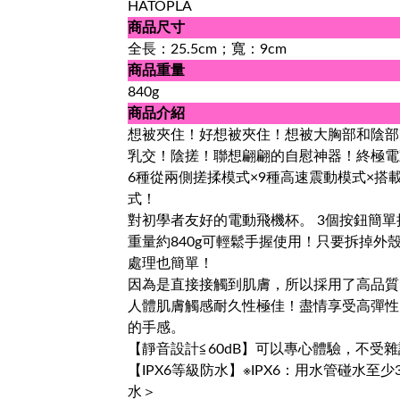
HATOPLA
商品尺寸
全長：25.5cm；寬：9cm
商品重量
840g
商品介紹
想被夾住！好想被夾住！想被大胸部和陰部
乳交！陰搓！聯想翩翩的自慰神器！終極
6種從兩側搓揉模式×9種高速震動模式×搭
式！
對初學者友好的電動飛機杯。 3個按鈕簡單
重量約840g可輕鬆手握使用！只要拆掉外
處理也簡單！
因為是直接接觸到肌膚，所以採用了高品質
人體肌膚觸感耐久性極佳！盡情享受高彈性
的手感。
【靜音設計≦60dB】可以專心體驗，不受
【IPX6等級防水】※IPX6：用水管碰水至
水＞