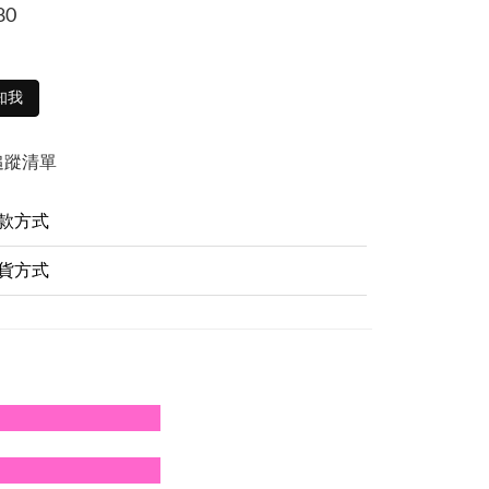
80
知我
追蹤清單
款方式
貨方式