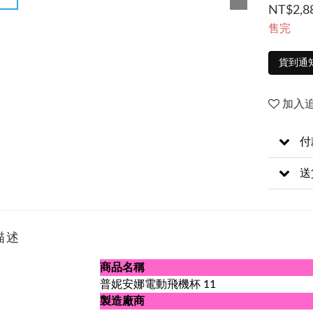
NT$2,8
售完
貨到通
加入
付
送
描述
商品名稱
普妮安娜電動飛機杯 11
製造廠商