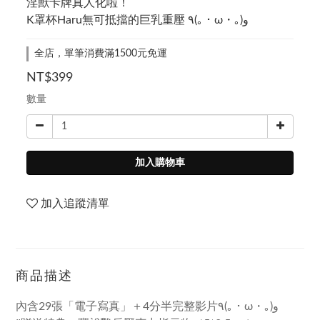
淫獸卡牌真人化啦！
K罩杯Haru無可抵擋的巨乳重壓 ٩(｡・ω・｡)و
全店，單筆消費滿1500元免運
NT$399
數量
加入購物車
加入追蹤清單
商品描述
內含29張「電子寫真」＋4分半完整影片٩(｡・ω・｡)و