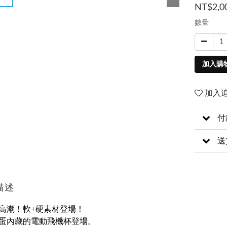
NT$2,0
數量
加入購
加入
付
送
描述
高潮！軟+硬素材登場！
蛋內藏的電動飛機杯登場。