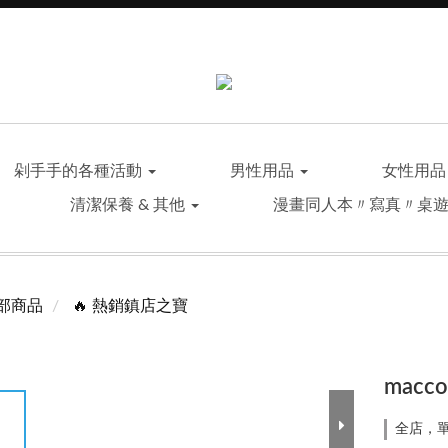
剁手手的各種活動
男性用品
女性用
清潔保養 & 其他
漫畫同人本〃寫真〃桌
部商品
🔥 熱銷鎮店之寶
mac
全店，單