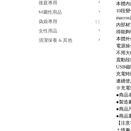
後庭專用
本體內
10段
M屬性用品
mac
偽娘專用
11
內部材
女性用品
得能夠
本體外
清潔保養 & 其他
電源操
不用大
震動段
USB
充電時
連續使
※充電
●商品
●製造廠
●商品尺
●商品重
【注意
＊情趣