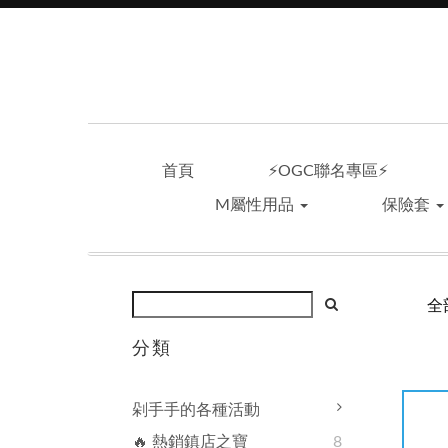
首頁
⚡OGC聯名專區⚡
M屬性用品
保險套
全
分類
剁手手的各種活動
🔥 熱銷鎮店之寶
8