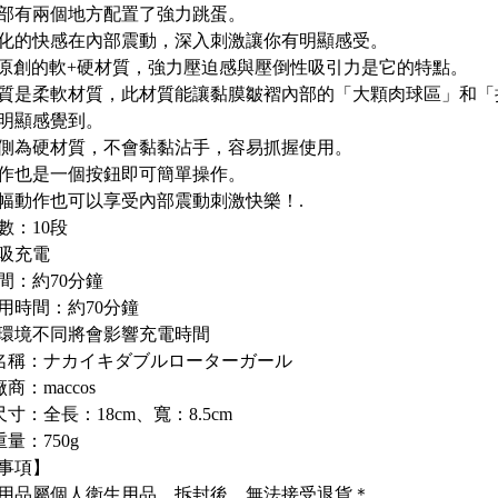
部有兩個地方配置了強力跳蛋。
變化的快感在內部震動，深入刺激讓你有明顯感受。
cos原創的軟+硬材質，強力壓迫感與壓倒性吸引力是它的特點。
質是柔軟材質，此材質能讓黏膜皺褶內部的「大顆肉球區」和「
明顯感覺到。
側為硬材質，不會黏黏沾手，容易抓握使用。
作也是一個按鈕即可簡單操作。
幅動作也可以享受內部震動刺激快樂！.
數：10段
磁吸充電
間：約70分鐘
用時間：約70分鐘
環境不同將會影響充電時間
名稱：ナカイキダブルローターガール
商：maccos
寸：全長：18cm、寬：8.5cm
量：750g
事項】
用品屬個人衛生用品，拆封後，無法接受退貨＊