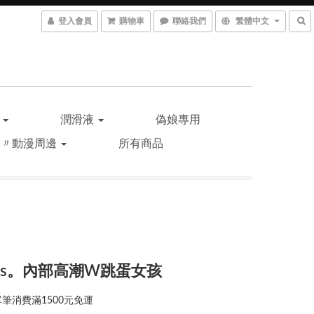
登入會員
購物車
聯絡我們
繁體中文
品
潤滑液
偽娘專用
遊〃動漫周邊
所有商品
cos。內部高潮W跳蛋女孩
筆消費滿1500元免運