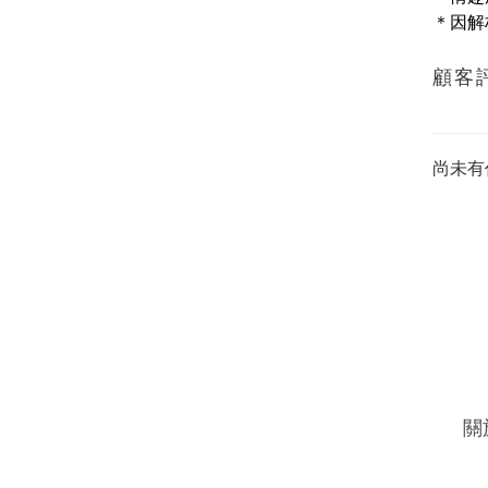
＊因解
顧客
尚未有
關