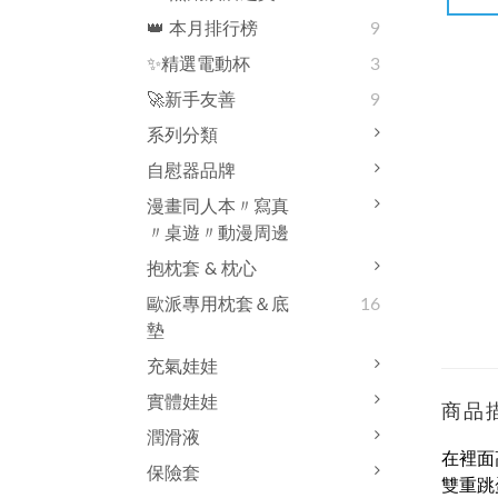
👑 本月排行榜
9
✨精選電動杯
3
🚀新手友善
9
系列分類
自慰器品牌
漫畫同人本〃寫真
〃桌遊〃動漫周邊
抱枕套 & 枕心
歐派專用枕套＆底
16
墊
充氣娃娃
實體娃娃
商品
潤滑液
在裡面
保險套
雙重跳