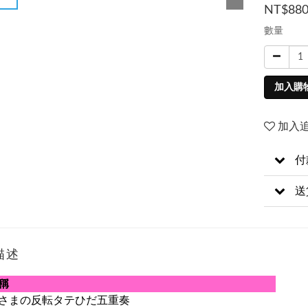
NT$88
數量
加入購
加入
付
送
描述
稱
さまの反転タテひだ五重奏