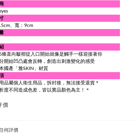
商
eyes
寸
.5cm、寬：9cm
量
紹
5條直向皺褶從入口開始就像是觸手一樣迎接著你
分開始凹凸處會反轉，創造出刺激變化的感受
本國產「雅SKIN」材質
項
用品屬個人衛生用品，拆封後，無法接受退貨＊
析度不同造成色差，皆以實品顏色為主！＊
評價
任何評價