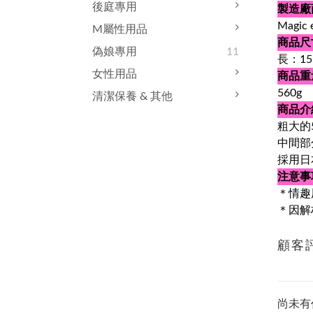
後庭專用
製造廠
Magic 
M屬性用品
商品尺
偽娘專用
11
長：15
女性用品
商品重
560g
清潔保養 & 其他
商品介
粗大的
中間部
採用日
注意事
＊情趣
＊因解
顧客
尚未有