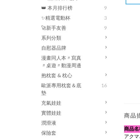
👑 本月排行榜
9
✨精選電動杯
3
🚀新手友善
9
系列分類
自慰器品牌
漫畫同人本〃寫真
〃桌遊〃動漫周邊
抱枕套 & 枕心
歐派專用枕套＆底
16
墊
充氣娃娃
實體娃娃
商品
潤滑液
商品名
保險套
アクマ