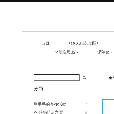
首頁
⚡OGC聯名專區⚡
M屬性用品
保險套
全
分類
剁手手的各種活動
🔥 熱銷鎮店之寶
8