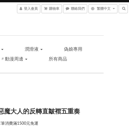
登入會員
購物車
聯絡我們
繁體中文
品
潤滑液
偽娘專用
遊〃動漫周邊
所有商品
。惡魔大人的反轉直皺褶五重奏
筆消費滿1500元免運