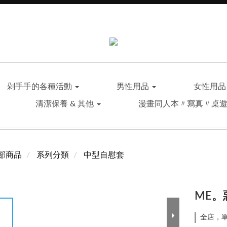
剁手手的各種活動
男性用品
女性用
清潔保養 & 其他
漫畫同人本〃寫真〃桌
部商品
系列分類
中型自慰套
ME
全店，單