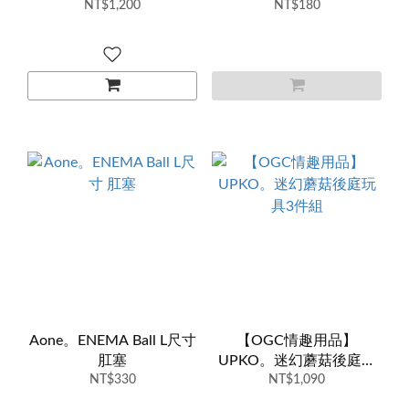
NT$1,200
NT$180
Aone。ENEMA Ball L尺寸
【OGC情趣用品】
肛塞
UPKO。迷幻蘑菇後庭玩
NT$330
NT$1,090
具3件組