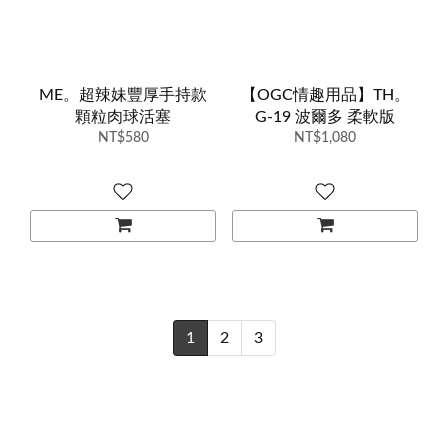
ME。超辣妹豐厚手持款
【OGC情趣用品】TH。
顆粒肉球活塞
G-19 波爾多 柔軟版
NT$580
NT$1,080
1
2
3