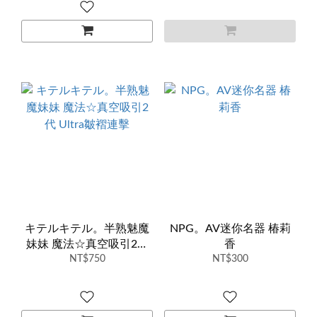
キテルキテル。半熟魅魔
NPG。AV迷你名器 椿莉
妹妹 魔法☆真空吸引2代
香
Ultra皺褶連擊
NT$750
NT$300