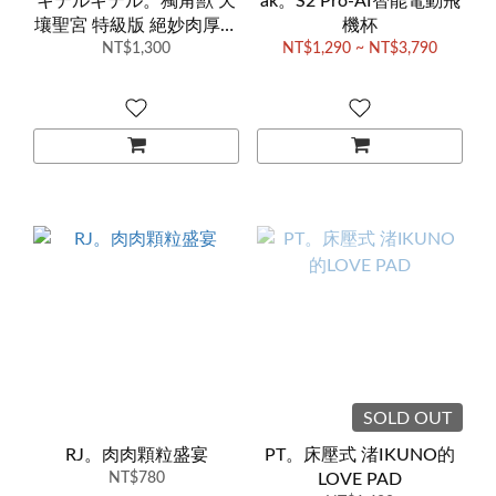
キテルキテル。獨角獸 天
ak。S2 Pro-AI智能電動飛
壤聖宮 特級版 絕妙肉厚升
機杯
NT$1,300
級版
NT$1,290 ~ NT$3,790
SOLD OUT
RJ。肉肉顆粒盛宴
PT。床壓式 渚IKUNO的
NT$780
LOVE PAD