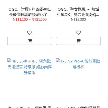
OGC。討厭H的資優生班
OGC。聖女艷尻 － 無垢
長被催眠調教後雌化了❤
生尻DX｜雙穴高刺激Q彈
｜雌墮優等生・真壁佳世
NT$1,100 ~ NT$1,500
NT$2,300
名器