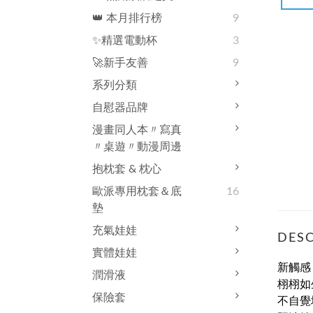
👑 本月排行榜
9
✨精選電動杯
3
🚀新手友善
9
系列分類
自慰器品牌
漫畫同人本〃寫真
〃桌遊〃動漫周邊
抱枕套 & 枕心
歐派專用枕套＆底
16
墊
充氣娃娃
DESC
實體娃娃
新觸感
潤滑液
栩栩如
保險套
不自覺