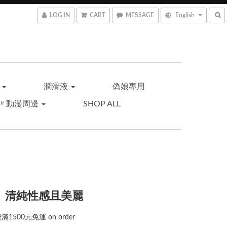
LOG IN
CART
MESSAGE
English
品
潤滑液
偽娘專用
〃動漫周邊
SHOP ALL
e。清純性感且美麗
1500元免運 on order