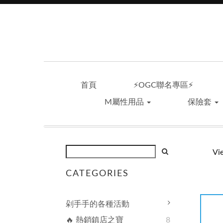
首頁
⚡OGC聯名專區⚡
M屬性用品
保險套
Vi
CATEGORIES
剁手手的各種活動
🔥 熱銷鎮店之寶
8