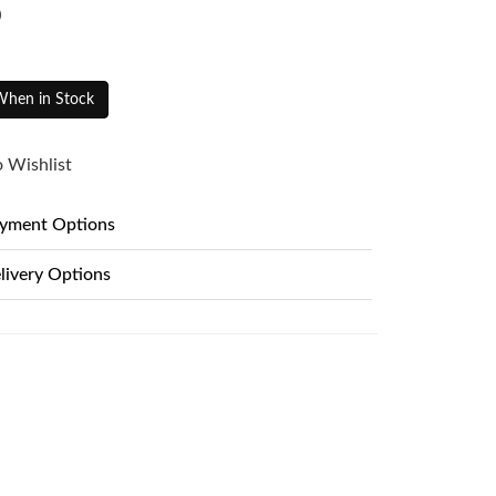
0
When in Stock
 Wishlist
yment Options
livery Options