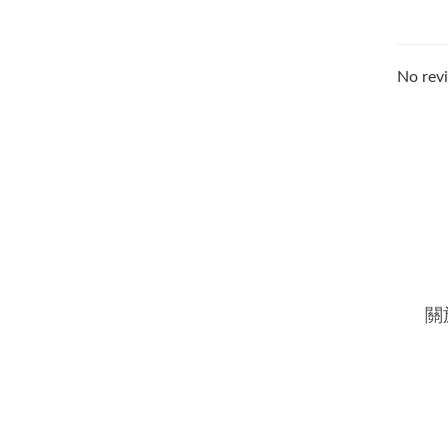
No revi
關