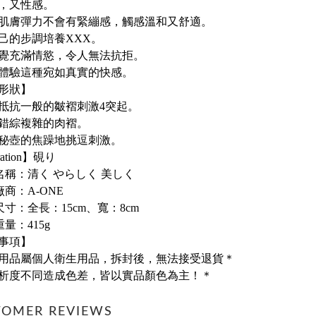
，又性感。
肌膚彈力不會有緊繃感，觸感溫和又舒適。
己的步調培養XXX。
覺充滿情慾，令人無法抗拒。
體驗這種宛如真實的快感。
形狀】
抵抗一般的皺褶刺激4突起。
錯綜複雜的肉褶。
秘壺的焦躁地挑逗刺激。
tration】硯り
名稱：清く やらしく 美しく
廠商：A-ONE
尺寸：全長：15cm、寬：8cm
量：415g
事項】
用品屬個人衛生用品，拆封後，無法接受退貨＊
析度不同造成色差，皆以實品顏色為主！＊
TOMER REVIEWS