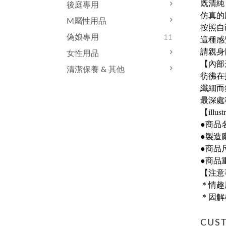
既清純
後庭專用
仿真的
M屬性用品
按照自
偽娘專用
11
這種感
請親身
女性用品
【內部
清潔保養 & 其他
彷彿在
纖細而
最深處
【illus
●商品
●製造
●商品
●商品重
【注意
＊情趣
＊因解
CUS