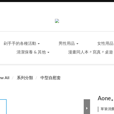
剁手手的各種活動
男性用品
女性用
清潔保養 & 其他
漫畫同人本〃寫真〃桌遊
ew All
系列分類
中型自慰套
Aon
單筆消費滿